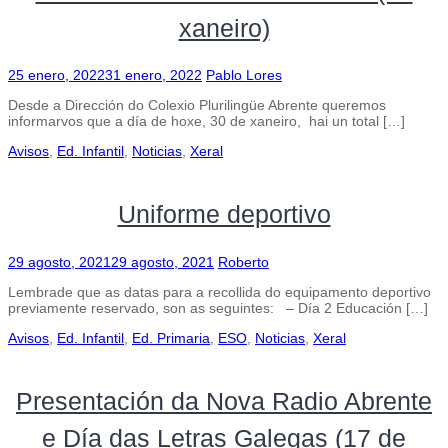
xaneiro)
25 enero, 2022
31 enero, 2022
Pablo Lores
Desde a Dirección do Colexio Plurilingüe Abrente queremos
informarvos que a día de hoxe, 30 de xaneiro, hai un total […]
Avisos
,
Ed. Infantil
,
Noticias
,
Xeral
Uniforme deportivo
29 agosto, 2021
29 agosto, 2021
Roberto
Lembrade que as datas para a recollida do equipamento deportivo
previamente reservado, son as seguintes: – Día 2 Educación […]
Avisos
,
Ed. Infantil
,
Ed. Primaria
,
ESO
,
Noticias
,
Xeral
Presentación da Nova Radio Abrente
e Día das Letras Galegas (17 de