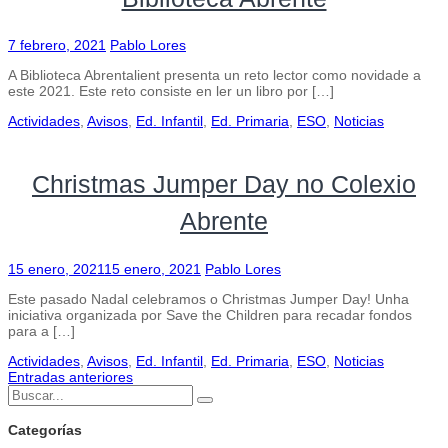
7 febrero, 2021
Pablo Lores
A Biblioteca Abrentalient presenta un reto lector como novidade a
este 2021. Este reto consiste en ler un libro por […]
Actividades
,
Avisos
,
Ed. Infantil
,
Ed. Primaria
,
ESO
,
Noticias
Christmas Jumper Day no Colexio
Abrente
15 enero, 2021
15 enero, 2021
Pablo Lores
Este pasado Nadal celebramos o Christmas Jumper Day! Unha
iniciativa organizada por Save the Children para recadar fondos
para a […]
Actividades
,
Avisos
,
Ed. Infantil
,
Ed. Primaria
,
ESO
,
Noticias
Entradas anteriores
Navegación
Buscar:
Buscar
de
Categorías