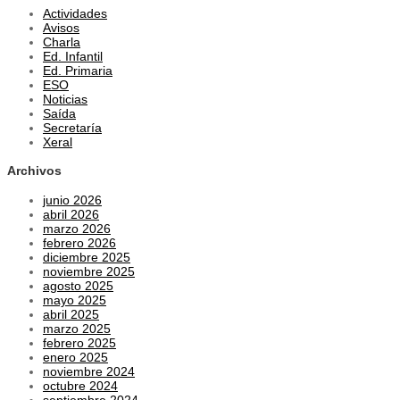
entradas
Actividades
Avisos
Charla
Ed. Infantil
Ed. Primaria
ESO
Noticias
Saída
Secretaría
Xeral
Archivos
junio 2026
abril 2026
marzo 2026
febrero 2026
diciembre 2025
noviembre 2025
agosto 2025
mayo 2025
abril 2025
marzo 2025
febrero 2025
enero 2025
noviembre 2024
octubre 2024
septiembre 2024