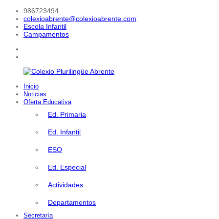
Saltar
986723494
al
colexioabrente@colexioabrente.com
contenido
Escola Infantil
Campamentos
facebook
Instagram
Inicio
Colexio
Noticias
Plurilingüe
Oferta Educativa
Abrente
Ed. Primaria
Ed. Infantil
ESO
Ed. Especial
Actividades
Departamentos
Secretaría