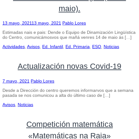
maio).
13 mayo, 2021
13 mayo, 2021
Pablo Lores
Estimadas nais e pais: Dende o Equipo de Dinamización Lingüística
do Centro, comunicámosvos que mañá venres 14 de maio ás […]
Actividades
,
Avisos
,
Ed. Infantil
,
Ed. Primaria
,
ESO
,
Noticias
Actualización novas Covid-19
7 mayo, 2021
Pablo Lores
Desde a Dirección do centro queremos informarvos que a semana
pasada se nos comunicou a alta do último caso de […]
Avisos
,
Noticias
Competición matemática
«Matemáticas na Raia»