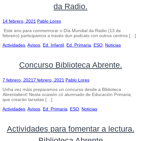
da Radio.
14 febrero, 2021
Pablo Lores
Este ano para conmemorar o Día Mundial da Radio (13 de
febreiro) participamos a través dun podcats con outros centros […]
Actividades
,
Avisos
,
Ed. Infantil
,
Ed. Primaria
,
ESO
,
Noticias
Concurso Biblioteca Abrente.
7 febrero, 2021
7 febrero, 2021
Pablo Lores
Unha vez máis preparamos un concurso desde a Biblioteca
Abrentalient! Nesta ocasión có alumnado de Educación Primaria,
que crearán tarxetas […]
Actividades
,
Avisos
,
Ed. Primaria
,
ESO
,
Noticias
Actividades para fomentar a lectura.
Biblioteca Abrente