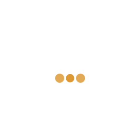
octubre 2024
septiembre 2024
junio 2024
mayo 2024
abril 2024
marzo 2024
febrero 2024
diciembre 2023
noviembre 2023
octubre 2023