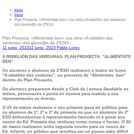
Inicio
Xeral
Plan Proxecta: «Aliméntate ben» coa obra «A rebelión das verduras»
dos alumn@s de 2ºESO
Plan Proxecta: «Aliméntate ben» coa obra «A rebelión das
verduras» dos alumn@s de 2ºESO
11 junio, 2023
11 junio, 2023
Pablo Lores
A REBELIÓN DAS VERDURAS- PLAN PROXECTA “ALIMÉNTATE
BEN”
Os alumnos e alumnas de 2ºESO realizaron o teatro de luces
“A rebelión das verduras”, un proxecto de “Aliméntate ben”
dentro do Plan Proxecta.
Os alumnos prepararon desde o Club de Lectura Saudable os
textos, personaxes e posta en escena para realizar a súa
representación en directo.
O 24 de marzo realizaron o seu primeiro pase en público para
os alumnos de 1º, 2º e 3º de primaria na que os alumnos de 2º
ESO enfrontáronse á representación facendo rir e gozar aos
nenos de Ed. Primaria das verduras como nunca o facían. O 30
de marzo realizaron unha segunda sesión para os nenos de
Ed. Infantil, un público que resultou ser un pouco máis difícil