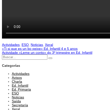
Actividades
,
ESO
,
Noticias
,
Xeral
«Ti si que es un bo peixe» Ed. Infantil 4 e 5 anos
Navegación
Actividade «Leme un conto» do 3º trimestre en Ed. Infantil
Buscar:
de
Buscar
Categorías
entradas
Actividades
Avisos
Charla
Ed. Infantil
Ed. Primaria
ESO
Noticias
Saída
Secretaría
Xeral