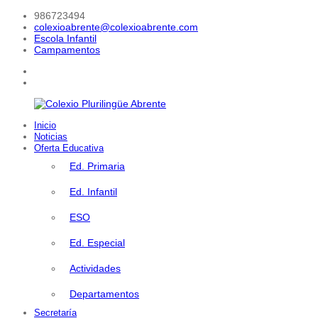
Saltar
986723494
al
colexioabrente@colexioabrente.com
contenido
Escola Infantil
Campamentos
facebook
Instagram
Inicio
Colexio
Noticias
Plurilingüe
Oferta Educativa
Abrente
Ed. Primaria
Ed. Infantil
ESO
Ed. Especial
Actividades
Departamentos
Secretaría