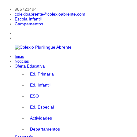
Saltar
986723494
al
colexioabrente@colexioabrente.com
contenido
Escola Infantil
Campamentos
facebook
Instagram
Inicio
Colexio
Noticias
Plurilingüe
Oferta Educativa
Abrente
Ed. Primaria
Ed. Infantil
ESO
Ed. Especial
Actividades
Departamentos