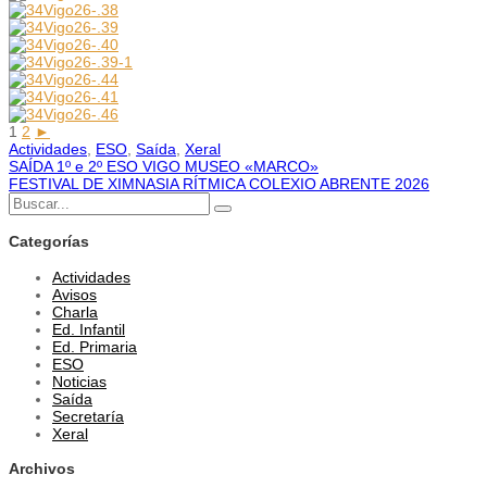
1
2
►
Actividades
,
ESO
,
Saída
,
Xeral
SAÍDA 1º e 2º ESO VIGO MUSEO «MARCO»
Navegación
FESTIVAL DE XIMNASIA RÍTMICA COLEXIO ABRENTE 2026
Buscar:
de
Buscar
Categorías
entradas
Actividades
Avisos
Charla
Ed. Infantil
Ed. Primaria
ESO
Noticias
Saída
Secretaría
Xeral
Archivos