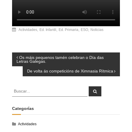
,
,
,
,
Actividades
Ed. Infantil
Ed. Primaria
ESO
Noticias
Navegación
Os máis pequenos tamén celebran o Día das
Letras Galegas.
de
De volta ás competicións de Ximnasia Rítmica
entradas
Buscar:
Buscar
Categorías
Actividades