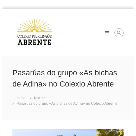
Saltar
Colexio
al
contenido
Plurilingüe
Abrente
Pasarúas do grupo «As bichas
de Adina» no Colexio Abrente
Inicio
Noticias
Pasarúas do grupo «As bichas de Adina» no Colexio Abrente